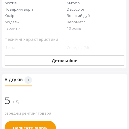
Мотив
М-гофр
Поверхня воріт
Decocolor
Колір
Золотий дуб
Модель
RenoMatic
Товщиною 42 мм для високоефективної теплоізоляції,
стабільності та приємного безшумного руху.
Гарантія
10 років
Технічні характеристики
Шина
Середня (M)
Розміри
Тип пружин
Торсіонні пружини
Тип напрямної
N напрямна
Детальніше
Розміри
Відгуків
Ширина, мм
5000
1
Висота, мм
2500
Розмір, мм
5000x2500
5
/ 5
середній рейтинг товара
Написати відгук