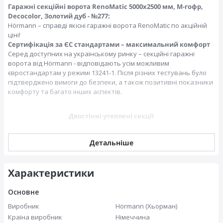
Гаражні секційні ворота RenoMatic 5000x2500 мм, М-гофр,
Decocolor, Золотий дуб - №277:
Hörmann – справді якісні гаражні ворота RenoMatic по акційній
ціні!
Сертифікація за ЄС стандартами – максимальний комфорт
Серед доступних на українському ринку – секційні гаражні
ворота від Hörmann - відповідають усім можливим
євростандартам у режимі 13241-1. Після різних тестувань було
підтверджено вимоги до безпеки, а також позитивні показники
комфорту та багато інших аспектів.
Двостінні утеплені секції
Детальніше
Характеристики
Основне
Виробник
Hörmann (Хьорман)
Країна виробник
Німеччина