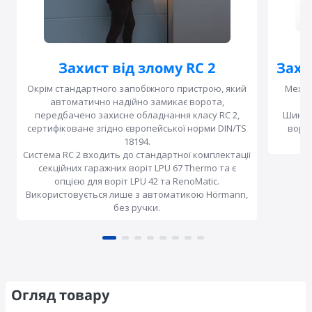
Захист від злому RC 2
Захи
Окрім стандартного запобіжного пристрою, який
Механ
автоматично надійно замикає ворота,
передбачено захисне обладнання класу RC 2,
Шини п
сертифіковане згідно європейської норми DIN/TS
воріт
18194.
Система RC 2 входить до стандартної комплектації
секційних гаражних воріт LPU 67 Thermo та є
опцією для воріт LPU 42 та RenoMatic.
Використовується лише з автоматикою Hörmann,
без ручки.
Огляд товару