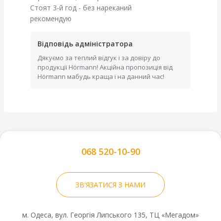
Стоят 3-й год - без нареканий
Колір гаражних воріт RenoMatic М-гофр Decocolor №277:
рекомендую
Золотий дуб
26 кольорів та безліч варіантів дизайну: 2 мотиви
воріт, 4 варіанти поверхні, а також різні кольори та
Відповідь адміністратора
варіанти декоративного оздоблення.
Дякуємо за теплий відгук і за довіру до
продукції Hörmann! Акційна пропозиція від
Hörmann мабудь краща і на данний час!
Надійний захист
068 520-10-90
ЗВ'ЯЗАТИСЯ З НАМИ
м. Одеса, вул. Георгія Липського 135, ТЦ «Мегадом»