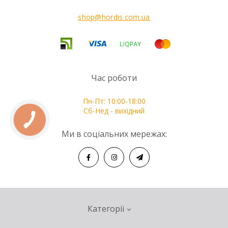
Тільки в Hörmann: надійний захист від підвішування
shop@hordis.com.ua
воріт завдяки механічному блокуванню в тязі.
Поверхня Decocolor
Час роботи
Пн-Пт: 10:00-18:00
Сб-Нед - вихідний
Ми в соціальних мережах:
Категорії
Фарбована поверхня приваблює подобу натуральної
деревини у трьох виконаннях (мал. фарбована