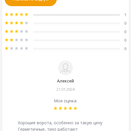
Розмір гаражних воріт RenoMatic М-гофр Decocolor
№277 (Ш x В):
5000x2500 мм
1
19 розмірів нових гаражних воріт по акції: безпечні,
зручні в управлінні та з нейтральним рівнем емісії
0
вуглецю!
0
0
0
Колір
Алексей
21.01.2024
Моя оцінка:
Хорошие ворота, особенно за такую цену
Герметичные, тихо работают