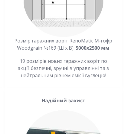
Розмір гаражних воріт RenoMatic М-гофр
Woodgrain №169 (Ш x В):
5000x2500 мм
19 розмірів нових гаражних воріт по
акції: безпечні, зручні в управлінні та з
нейтральним рівнем емісії вуглецю!
Надійний захист