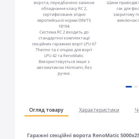
ворота, передбачено захисне
Шини приводів
обладнання класу RC 2,
гак для фікс
сертифіковане згідно
закритому п
європейської норми DIN/TS
виключає ї
18194.
Система RC 2 входить до
стандартної комплектації
секційних гаражних воріт LPU 67
Thermo та є опцією для воріт
LPU 42 та RenoMatic.
Використовується лише з
автоматикою Hörmann, без
ручки.
Огляд товару
Характеристики
Ч
Гаражні секційні ворота RenoMatic 5000x25