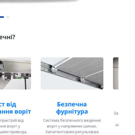
ечні?
т від
Безпечна
Безп
ння воріт
фурнітура
Захист від
зовні,
пристрій від
Система безпечного ведення
шарнірах.
ня воріт у
воріт у напрямних шинах.
формі к
шині привода.
Запатентовані регульовані