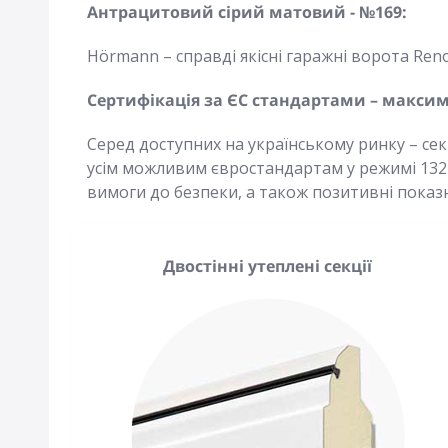
Антрацитовий сірий матовий - №169:
Hörmann – справді якісні гаражні ворота RenoM
Сертифікація за ЄС стандартами – макс
Серед доступних на українському ринку – сек
усім можливим євростандартам у режимі 1324
вимоги до безпеки, а також позитивні показ
Двостінні утеплені секції