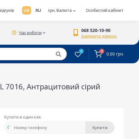
відгуків
UA
RU
грн.
Валюта
Особистий кабінет
068 520-10-90
Час роботи
Замовити дзвінок
0
0
0.00 грн.
AL 7016, Антрацитовий сірий
Купити в один клік
Купити