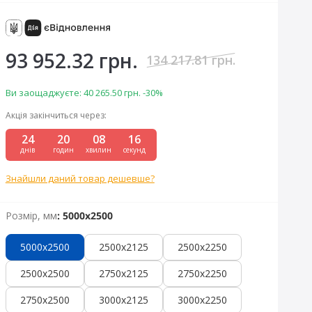
93 952.32 грн.
134 217.81 грн.
Ви заощаджуєте:
40 265.50 грн.
-30%
Акція закінчиться через:
24
20
08
15
днів
годин
хвилин
секунд
Знайшли даний товар дешевше?
Розмір, мм
: 5000x2500
5000x2500
2500x2125
2500x2250
2500x2500
2750x2125
2750x2250
2750x2500
3000x2125
3000x2250