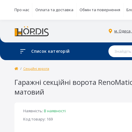
Про нас
Оплата та доставка
Обмін та повернення
Бл
м. Одеса,
Список категорій
Секційні ворота
Гаражні секційні ворота RenoMati
матовий
Наявність:
В наявності
Код товару: 169