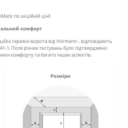
atic по акційній ціні!
имальний комфорт
ційні гаражні ворота від Hörmann - відповідають
1-1. Після різних тестувань було підтверджено
ники комфорту та багато інших аспектів.
Розміри