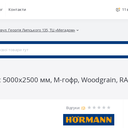
ог
Контакти
11 
 вул. Георгія Липського 135, ТЦ «Мегадом»
c 5000x2500 мм, М-гофр, Woodgrain, R
Відгуки:
(0)