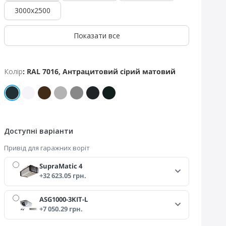
3000x2500
Показати все
Колір
: RAL 7016, Антрацитовий сірий матовий
Доступні варіанти
Привід для гаражних воріт
SupraMatic 4
ечні секції
Безпечні пружини
Бе
+32 623.05 грн.
 защемлення пальців
Запатентована система пружин
Техн
 зсередини та на
розтягнення з технологією
ASG1000-3KIT-L
 Завдяки унікальній
"пружина в пружині".
вб
+7 050.29 грн.
омпонентів воріт
Ситуація може бути дуже
обри