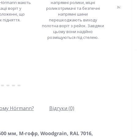
відсутн
 Hörmann мають
напрямні ролики, міцні
затисканн
ації воріт у
роликотримачі та безпечні
оложенні, що
напрямні шини
х підняття.
перешкоджають виходу
полотна воріт з рейок. Завдяки
цьому вони надійно
розміщуються під стелею.
ому Hörmann?
Відгуки (0)
00 мм, М-гофр, Woodgrain, RAL 7016,