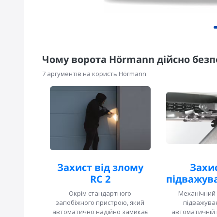
Чому ворота Hörmann дійсно безп
7 аргументів на користь Hörmann
Захист від злому
Захис
RC 2
підважува
Окрім стандартного
Механічний 
запобіжного пристрою, який
підважуван
автоматично надійно замикає
автоматичній 