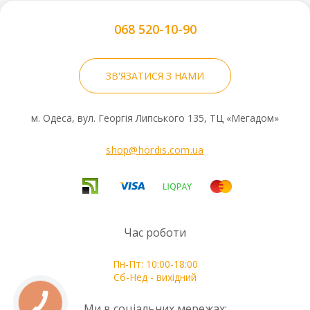
068 520-10-90
ЗВ'ЯЗАТИСЯ З НАМИ
м. Одеса, вул. Георгія Липського 135, ТЦ «Мегадом»
Колір гаражних воріт RenoMatic М-гофр Woodgrain
№1503:
RAL 7016, Антрацитовий сірий матовий
shop@hordis.com.ua
26 кольорів та безліч варіантів дизайну: 2 мотиви
воріт, 4 варіанти поверхні, а також різні кольори та
варіанти декоративного оздоблення.
Час роботи
Надійний захист
Пн-Пт: 10:00-18:00
Сб-Нед - вихідний
Ми в соціальних мережах: