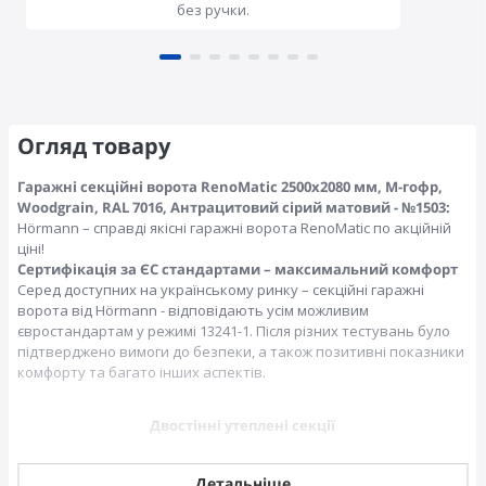
без ручки.
Огляд товару
Гаражні секційні ворота RenoMatic 2500x2080 мм, М-гофр,
Woodgrain, RAL 7016, Антрацитовий сірий матовий - №1503:
Hörmann – справді якісні гаражні ворота RenoMatic по акційній
ціні!
Сертифікація за ЄС стандартами – максимальний комфорт
Серед доступних на українському ринку – секційні гаражні
ворота від Hörmann - відповідають усім можливим
євростандартам у режимі 13241-1. Після різних тестувань було
підтверджено вимоги до безпеки, а також позитивні показники
комфорту та багато інших аспектів.
Двостінні утеплені секції
Детальніше