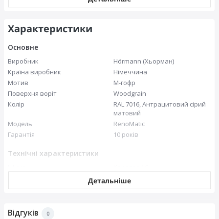
Характеристики
Основне
Виробник
Hörmann (Хьорман)
Країна виробник
Німеччина
Мотив
М-гофр
Поверхня воріт
Woodgrain
Колір
RAL 7016, Антрацитовий сірий
матовий
Товщиною 42 мм для високоефективної теплоізоляції,
Модель
RenoMatic
стабільності та приємного безшумного руху.
Гарантія
10 років
Технічні характеристики
Розміри
Шина
Коротка (K)
Тип пружин
Пружини розтягування
Детальніше
Тип напрямної
Z напрямна
Розміри
Відгуків
0