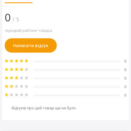
Ширина, мм
2500
Висота, мм
2080
0
Розмір, мм
2500x2080
/ 5
середній рейтинг товара
Написати відгук
Розмір гаражних воріт RenoMatic М-гофр Woodgrain
№1503 (Ш x В):
2500x2080 мм
0
19 розмірів нових гаражних воріт по акції: безпечні,
зручні в управлінні та з нейтральним рівнем емісії
0
вуглецю!
0
0
0
Колір
Відгуків про цей товар ще не було.