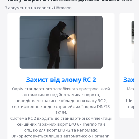
7 аргументів на користь Hörmann
Захист від злому RC 2
Захи
Окрім стандартного запобіжного пристрою, який
Механ
автоматично надійно замикає ворота,
передбачено захисне обладнання класу RC 2,
Шини п
сертифіковане згідно європейської норми DIN/TS
воріт
18194.
Система RC 2 входить до стандартної комплектації
секційних гаражних воріт LPU 67 Thermo та є
опцією для воріт LPU 42 та RenoMatic.
Використовується лише з автоматикою Hörmann,