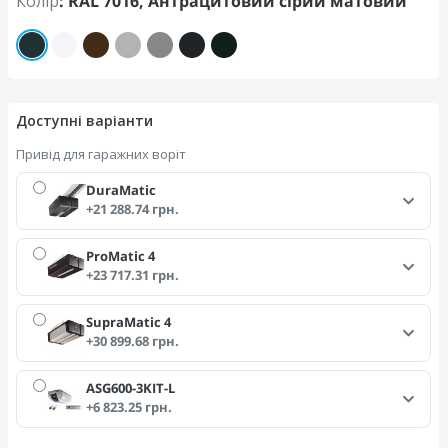
Колір
: RAL 7016, Антрацитовий сірий матовий
Доступні варіанти
Привід для гаражних воріт
DuraMatic
+21 288.74 грн.
ProMatic 4
+23 717.31 грн.
SupraMatic 4
+30 899.68 грн.
ASG600-3KIT-L
+6 823.25 грн.