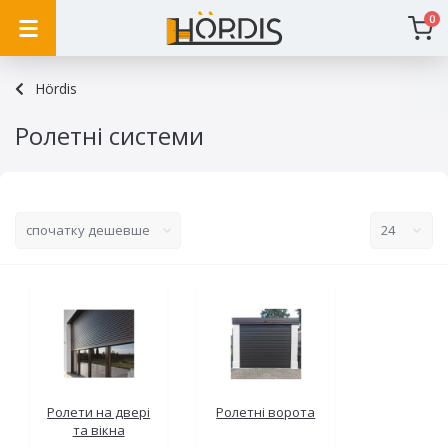
0
Hördis
Ролетні системи
Ролети на двері
Ролетні ворота
та вікна