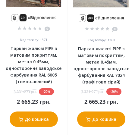
0
0
Код товару: 1371
Код товару: 1368
Паркан жалюзі PIPE з
Паркан жалюзі PIPE з
матовим покриттям,
матовим покриттям,
метал 0.45мм,
метал 0.45мм,
одностороннє заводське
одностороннє заводське
фарбування RAL 6005
фарбування RAL 7024
(темно-зелений)
(графітово сірий)
3 331.27 грн.
3 331.27 грн.
-20%
-20%
2 665.23 грн.
2 665.23 грн.
До кошика
До кошика