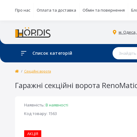
Про нас
Оплата та доставка
Обмін та повернення
Бл
м. Одеса,
Список категорій
Секційні ворота
Гаражні секційні ворота RenoMati
Наявність:
В наявності
Код товару: 1563
АКЦІЯ