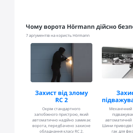
Чому ворота Hörmann дійсно безп
7 аргументів на користь Hörmann
Захист від злому
Захис
RC 2
підважува
Окрім стандартного
Механічний 
запобіжного пристрою, який
підважуван
автоматично надійно замикає
автоматичній 
ворота, передбачено захисне
Шини приводів
обладнання класу RC 2,
гак для фікс