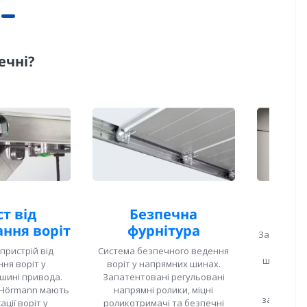
ечні?
т від
Безпечна
Безп
ння воріт
фурнітура
Захист від
зовні,
пристрій від
Система безпечного ведення
шарнірах.
ня воріт у
воріт у напрямних шинах.
формі к
шині привода.
Запатентовані регульовані
відсутн
 Hörmann мають
напрямні ролики, міцні
затисканн
ації воріт у
роликотримачі та безпечні