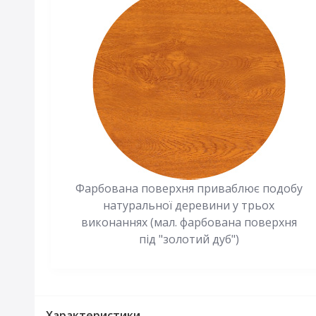
Фарбована поверхня приваблює подобу
натуральної деревини у трьох
виконаннях (мал. фарбована поверхня
під "золотий дуб")
Характеристики