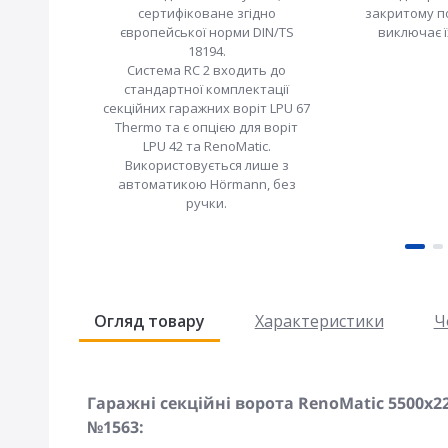
сертифіковане згідно
закритому п
європейської норми DIN/TS
виключає ї
18194.
Система RC 2 входить до
стандартної комплектації
секційних гаражних воріт LPU 67
Thermo та є опцією для воріт
LPU 42 та RenoMatic.
Використовується лише з
автоматикою Hörmann, без
ручки.
Огляд товару
Характеристики
Ч
Гаражні секційні ворота RenoMatic 5500x22
№1563: