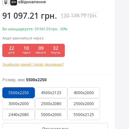
91 097.21 грн.
130 138.79 грн.
Ви заощаджуєте:
39 041.59 грн.
-30%
Акція закінчиться через:
22
10
09
31
:
:
:
днів
годин
хвилин
секунд
Знайшли даний товар дешевше?
Розмір, мм
: 5500x2250
5500x2250
4500x2125
4000x2000
3000x2000
2500x2080
2500x2000
2440x2080
5000x2000
5500x2125
Показати все