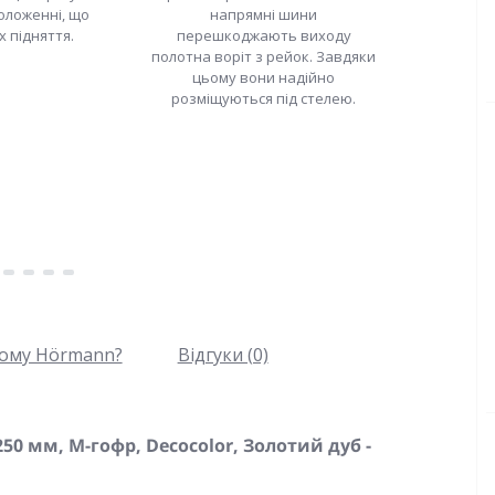
оложенні, що
напрямні шини
х підняття.
перешкоджають виходу
полотна воріт з рейок. Завдяки
цьому вони надійно
розміщуються під стелею.
ому Hörmann?
Відгуки (0)
50 мм, М-гофр, Decocolor, Золотий дуб -