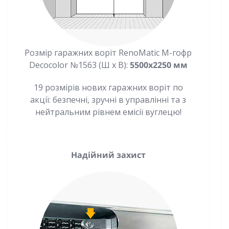
Розмір гаражних воріт RenoMatic М-гофр
Decocolor №1563 (Ш x В):
5500x2250 мм
19 розмірів нових гаражних воріт по
акції: безпечні, зручні в управлінні та з
нейтральним рівнем емісії вуглецю!
Надійний захист