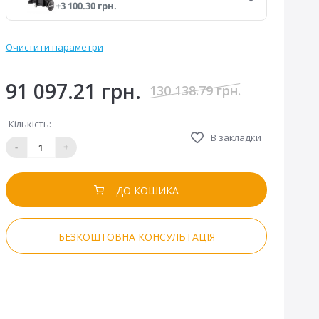
+3 100.30 грн.
шарнірах.
обривається пружина. Hörmann
п
винайшов технологією
запо
«пружина в пружині», яка
запобігає викиду зламаної
Очистити параметри
пружини, що може призвести до
травмування.
91 097.21 грн.
130 138.79 грн.
Кількість:
В закладки
-
+
ДО КОШИКА
БЕЗКОШТОВНА КОНСУЛЬТАЦІЯ