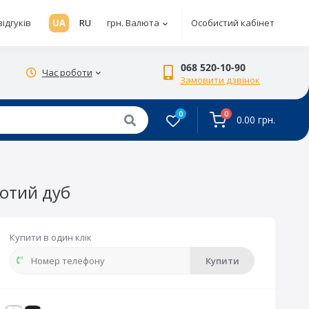
відгуків
UA
RU
грн.
Валюта
Особистий кабінет
068 520-10-90
Час роботи
Замовити дзвінок
0
0
0.00 грн.
лотий дуб
Купити в один клік
Купити