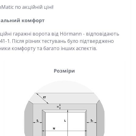
atic по акційній ціні!
имальний комфорт
ційні гаражні ворота від Hörmann - відповідають
1-1. Після різних тестувань було підтверджено
ники комфорту та багато інших аспектів.
Розміри