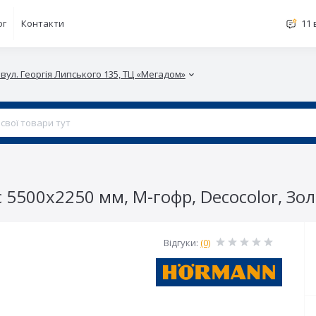
ог
Контакти
11 
 вул. Георгія Липського 135, ТЦ «Мегадом»
c 5500x2250 мм, М-гофр, Decocolor, Зо
Відгуки:
(0)