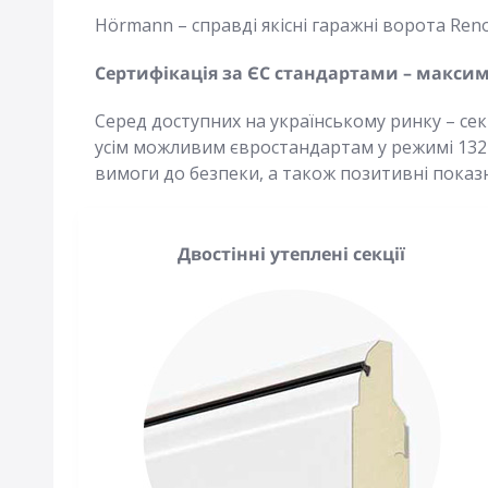
Hörmann – справді якісні гаражні ворота RenoM
Сертифікація за ЄС стандартами – макс
Серед доступних на українському ринку – сек
усім можливим євростандартам у режимі 1324
вимоги до безпеки, а також позитивні показ
Двостінні утеплені секції