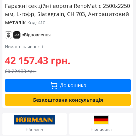
Гаражні секційні ворота RenoMatic 2500x2250
мм, L-гофр, Slategrain, CH 703, Антрацитовий
металік
Код: 410
Немає в наявності
42 157.43 грн.
60 224.83 грн.
До кошика
Безкоштовна консультація
Hörmann
Німеччина