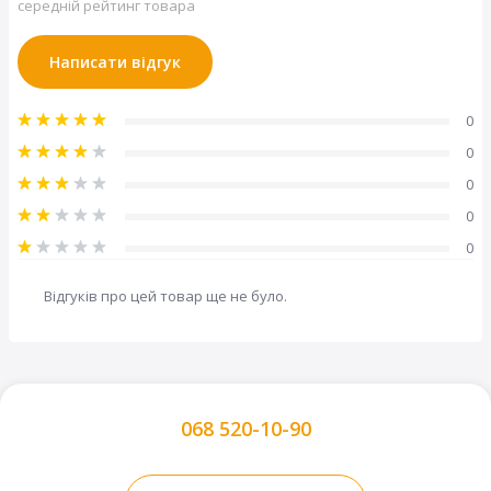
середній рейтинг товара
Написати відгук
Розмір гаражних воріт RenoMatic L-гофр Slategrain
№410 (Ш x В):
2500x2250 мм
0
19 розмірів нових гаражних воріт по акції: безпечні,
зручні в управлінні та з нейтральним рівнем емісії
0
вуглецю!
0
0
0
Колір
Відгуків про цей товар ще не було.
068 520-10-90