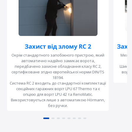
Захист від злому RC 2
Захи
Окрім стандартного запобіжного пристрою, який
Механ
автоматично надійно замикає ворота,
передбачено захисне обладнання класу RC 2,
Шини п
сертифіковане згідно європейської норми DIN/TS
воріт
18194.
Система RC 2 входить до стандартної комплектації
секційних гаражних воріт LPU 67 Thermo та є
опцією для воріт LPU 42 та RenoMatic.
Використовується лише з автоматикою Hörmann,
без ручки.