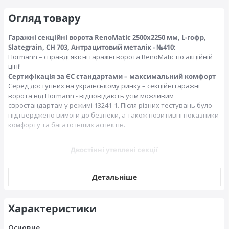
Огляд товару
Гаражні секційні ворота RenoMatic 2500x2250 мм, L-гофр,
Slategrain, CH 703, Антрацитовий металік - №410:
Hörmann – справді якісні гаражні ворота RenoMatic по акційній
ціні!
Сертифікація за ЄС стандартами – максимальний комфорт
Серед доступних на українському ринку – секційні гаражні
ворота від Hörmann - відповідають усім можливим
євростандартам у режимі 13241-1. Після різних тестувань було
підтверджено вимоги до безпеки, а також позитивні показники
комфорту та багато інших аспектів.
Двостінні утеплені секції
Детальніше
Характеристики
Основне