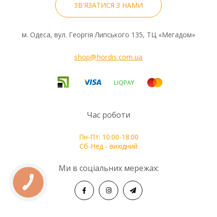
ЗВ'ЯЗАТИСЯ З НАМИ
м. Одеса, вул. Георгія Липського 135, ТЦ «Мегадом»
Колір гаражних воріт RenoMatic L-гофр Slategrain №410:
CH 703, Антрацитовий металік
shop@hordis.com.ua
26 кольорів та безліч варіантів дизайну: 2 мотиви
воріт, 4 варіанти поверхні, а також різні кольори та
варіанти декоративного оздоблення.
Час роботи
Надійний захист
Пн-Пт: 10:00-18:00
Сб-Нед - вихідний
Ми в соціальних мережах: