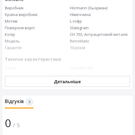
Виробник
Hörmann (Хьорман)
Країна виробник
Німеччина
Мотив
L-гофр
Поверхня воріт
Slategrain
Колір
CH 703, Антрацитовий металік
Модель
RenoMatic
Товщиною 42 мм для високоефективної теплоізоляції,
стабільності та приємного безшумного руху.
Гарантія
10 років
Технічні характеристики
Шина
Середня (M)
Розміри
Тип пружин
Пружини розтягування
Тип напрямної
Z напрямна
Детальніше
Розміри
Відгуків
Ширина, мм
2500
0
Висота, мм
2250
Розмір, мм
2500x2250
0
/ 5