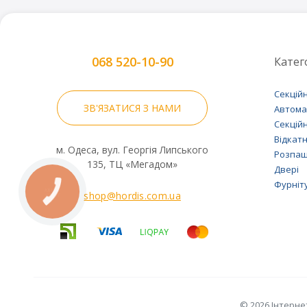
068 520-10-90
Катего
Секційн
ЗВ'ЯЗАТИСЯ З НАМИ
Автома
Секцій
Відкат
м. Одеса, вул. Георгія Липського
Розпа
135, ТЦ «Мегадом»
Двері
Фурніту
shop@hordis.com.ua
© 2026 Інтерне