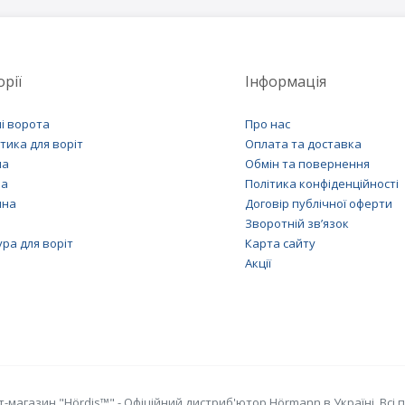
рії
Інформація
і ворота
Про нас
тика для воріт
Оплата та доставка
на
Обмін та повернення
на
Політика конфіденційності
шна
Договір публічної оферти
Зворотній зв’язок
ра для воріт
Карта сайту
Акції
т-магазин "Hördis™" - Офіційний дистриб'ютор Hörmann в Україні. Всі 