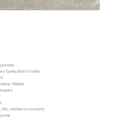
д розмір
на Трейд (Bona Trade)
OX
лімер 100мкм
янцева
7
к
L RAL, любий по каталогу
 років