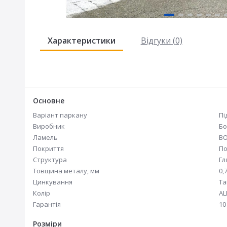
Характеристики
Відгуки (0)
Основне
Варіант паркану
Пі
Виробник
Бо
Ламель
B
Покриття
По
Структура
Гл
Товщина металу, мм
0,
Цинкування
Та
Колір
AL
Гарантія
10
Розміри