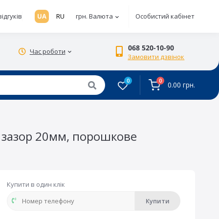
відгуків
UA
RU
грн.
Валюта
Особистий кабінет
068 520-10-90
Час роботи
Замовити дзвінок
0
0
0.00 грн.
, зазор 20мм, порошкове
Купити в один клік
Купити