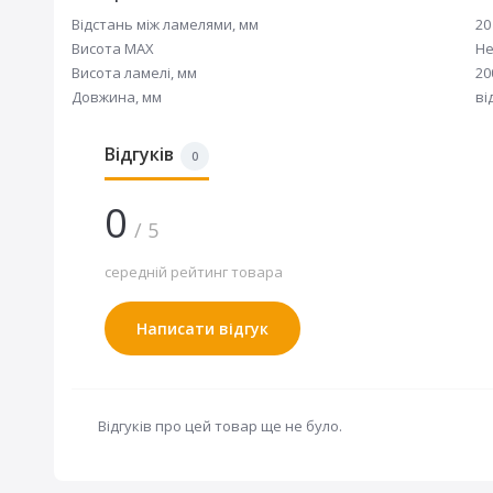
Відстань між ламелями, мм
20
Висота MAX
Не
Висота ламелі, мм
20
Довжина, мм
ві
Відгуків
0
0
/ 5
середній рейтинг товара
Написати відгук
Відгуків про цей товар ще не було.