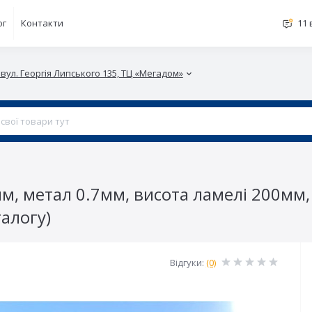
ог
Контакти
11 
 вул. Георгія Липського 135, ТЦ «Мегадом»
м, метал 0.7мм, висота ламелі 200мм
алогу)
Відгуки:
(0)