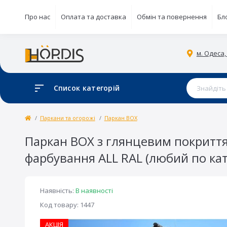
Про нас
Оплата та доставка
Обмін та повернення
Бл
м. Одеса,
Список категорій
Паркани та огорожі
Паркан BOX
Паркан BOX з глянцевим покриття
фарбування ALL RAL (любий по кат
Наявність:
В наявності
Код товару: 1447
АКЦІЯ