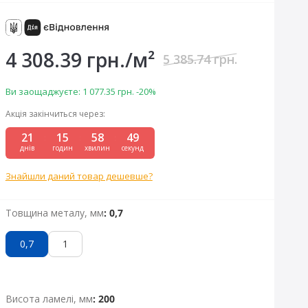
4 308.39 грн./м²
5 385.74 грн.
Ви заощаджуєте:
1 077.35 грн.
-20%
Акція закінчиться через:
21
15
58
49
:
:
:
днів
годин
хвилин
секунд
Знайшли даний товар дешевше?
Товщина металу, мм
: 0,7
0,7
1
Висота ламелі, мм
: 200