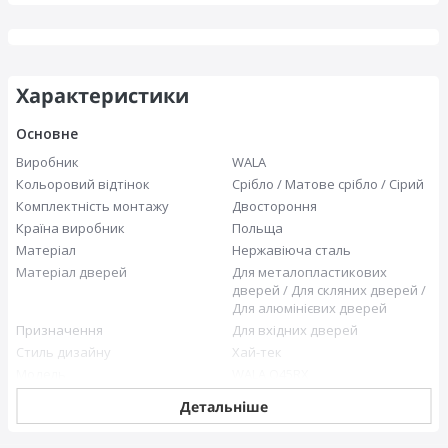
Характеристики
Основне
Виробник
WALA
Кольоровий відтінок
Срібло / Матове срібло / Сірий
Комплектність монтажу
Двостороння
Країна виробник
Польща
Матеріал
Нержавіюча сталь
Матеріал дверей
Для металопластикових
дверей / Для скляних дверей /
Для алюмінієвих дверей
Призначення
Для вхідних дверей
Стиль дизайну
Хай-тек
Модель
WALA Q45RX
Детальніше
Технічні характеристики
Відстань між кріпленнями, мм
600