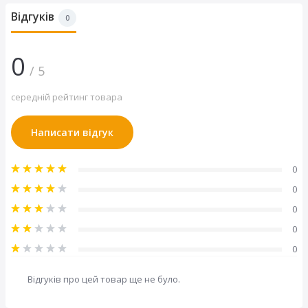
Довжина ручки, мм
800
Відгуків
0
Кут кріплення
45°
Розмір профілю труби
40x20 мм
0
/ 5
середній рейтинг товара
Написати відгук
0
0
0
0
0
Відгуків про цей товар ще не було.