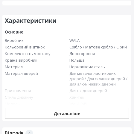
Характеристики
Основне
Виробник
WALA
Кольоровий відтінок
Срібло / Матове срібло / Сірий
Комплектність монтажу
Двостороння
Країна виробник
Польща
Матеріал
Нержавіюча сталь
Матеріал дверей
Для металопластикових
дверей / Для скляних дверей /
Для алюмінієвих дверей
Призначення
Для вхідних дверей
Стиль дизайну
Хай-тек
Модель
WALA P45
Детальніше
Технічні характеристики
Відстань між кріпленнями, мм
300
Довжина ручки, мм
500
Відгуків
0