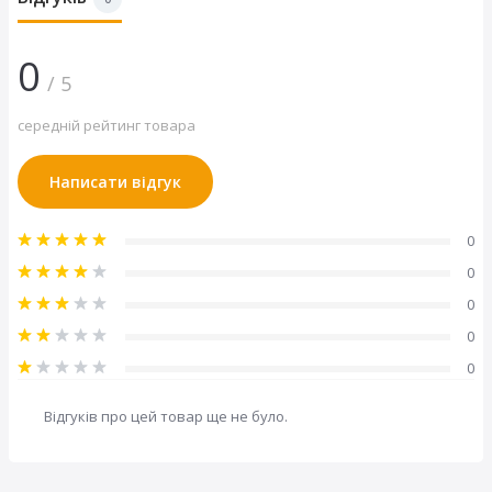
Кут кріплення
45°
Розмір профілю труби
Ø - 30 мм
0
/ 5
середній рейтинг товара
Написати відгук
0
0
0
0
0
Відгуків про цей товар ще не було.